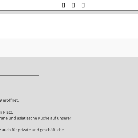
 eröffnet.
 Platz.
rrane und asiatiasche Küche auf unserer
auch für private und geschäftliche