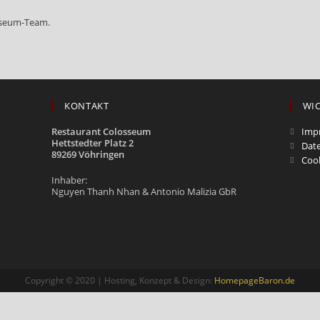
osseum-Team.
KONTAKT
WIC
Restaurant Colosseum
Imp
Hettstedter Platz 2
Date
89269 Vöhringen
Cook
Inhaber:
Nguyen Thanh Nhan & Antonio Malizia GbR
Copyright © 2020 | Hosting, Konzept & Design:
HomepageBaron.de